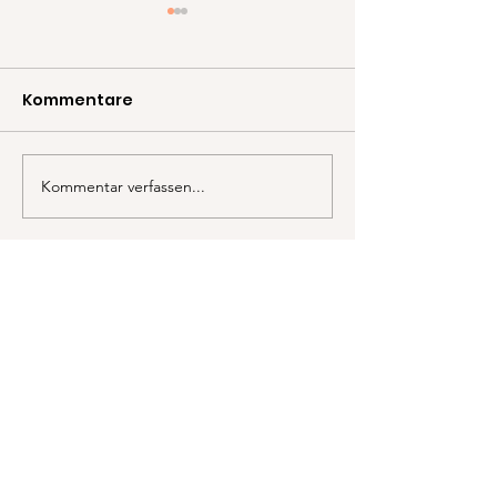
Elias
Deus
Kommentare
Kommentar verfassen...
Newsletter abonnieren
Sign Up!