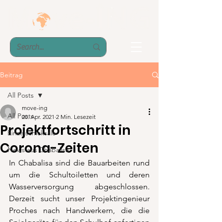
Beitrag
All Posts
move-ing
All Posts
20. Apr. 2021
2 Min. Lesezeit
Projektfortschritt in
Einzelschicksale
Corona-Zeiten
News aus Chabalisa
In Chabalisa sind die Bauarbeiten rund 
um die Schultoiletten und deren 
Wasserversorgung abgeschlossen. 
Derzeit sucht unser Projektingenieur 
Proches nach Handwerkern, die die 