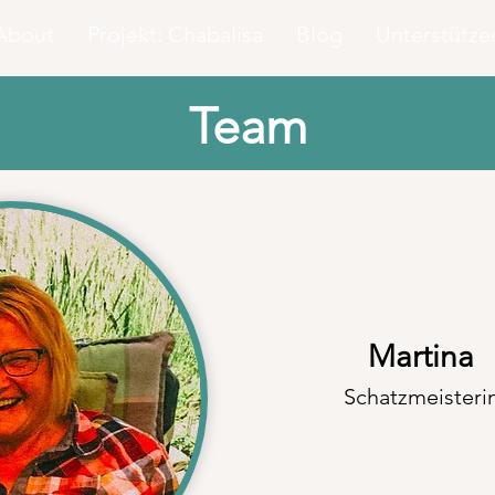
About
Projekt: Chabalisa
Blog
Unterstütze
Team
Martina
Schatzmeisteri