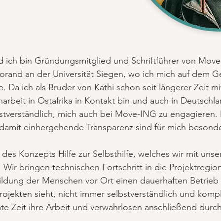
 ich bin Gründungsmitglied und Schriftführer von Move-
ktorand an der Universität Siegen, wo ich mich auf dem G
. Da ich als Bruder von Kathi schon seit längerer Zeit 
beit in Ostafrika in Kontakt bin und auch in Deutschla
lbstverständlich, mich auch bei Move-ING zu engagieren.
 damit einhergehende Transparenz sind für mich besonde
 des Konzepts Hilfe zur Selbsthilfe, welches wir mit unse
Wir bringen technischen Fortschritt in die Projektregi
ildung der Menschen vor Ort einen dauerhaften Betrieb d
ojekten sieht, nicht immer selbstverständlich und komp
mte Zeit ihre Arbeit und verwahrlosen anschließend dur