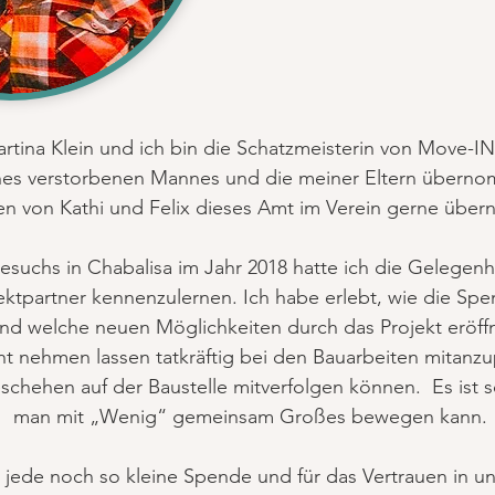
rtina Klein und ich bin die Schatzmeisterin von Move-IN
es verstorbenen Mannes und die meiner Eltern überno
ten von Kathi und Felix dieses Amt im Verein gerne übe
uchs in Chabalisa im Jahr 2018 hatte ich die Gelegenhe
ektpartner kennenzulernen. Ich habe erlebt, wie die Spe
nd welche neuen Möglichkeiten durch das Projekt eröff
icht nehmen lassen tatkräftig bei den Bauarbeiten mitan
schehen auf der Baustelle mitverfolgen können. Es ist s
man mit „Wenig“ gemeinsam Großes bewegen kann.
 jede noch so kleine Spende und für das Vertrauen in un