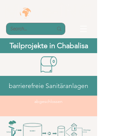
Teilprojekte in Chabalisa
barrierefreie Sanitäranlagen
abgeschlossen